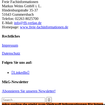
Freie Fachinformationen
Markus Weins GmbH i. L.
Hindenburgstraße 35-37
51643 Gummersbach
Telefon: 02263 8025700
E-Mail:
info@ffi-verlag.de
Homepage:
www.freie-fachinformationen.de
Rechtliches
Impressum
Datenschutz
Folgen Sie uns auf:

LinkedIn

MkG-Newsletter
Abonnieren Sie unseren Newsletter!

mkg-online.de steht zum Verkauf! Informationen für Interes