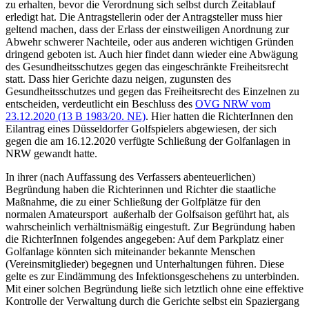
zu erhalten, bevor die Verordnung sich selbst durch Zeitablauf
erledigt hat. Die Antragstellerin oder der Antragsteller muss hier
geltend machen, dass der Erlass der einstweiligen Anordnung zur
Abwehr schwerer Nachteile, oder aus anderen wichtigen Gründen
dringend geboten ist. Auch hier findet dann wieder eine Abwägung
des Gesundheitsschutzes gegen das eingeschränkte Freiheitsrecht
statt. Dass hier Gerichte dazu neigen, zugunsten des
Gesundheitsschutzes und gegen das Freiheitsrecht des Einzelnen zu
entscheiden, verdeutlicht ein Beschluss des
OVG NRW vom
23.12.2020 (13 B 1983/20. NE)
. Hier hatten die RichterInnen den
Eilantrag eines Düsseldorfer Golfspielers abgewiesen, der sich
gegen die am 16.12.2020 verfügte Schließung der Golfanlagen in
NRW gewandt hatte.
In ihrer (nach Auffassung des Verfassers abenteuerlichen)
Begründung haben die Richterinnen und Richter die staatliche
Maßnahme, die zu einer Schließung der Golfplätze für den
normalen Amateursport außerhalb der Golfsaison geführt hat, als
wahrscheinlich verhältnismäßig eingestuft. Zur Begründung haben
die RichterInnen folgendes angegeben: Auf dem Parkplatz einer
Golfanlage könnten sich miteinander bekannte Menschen
(Vereinsmitglieder) begegnen und Unterhaltungen führen. Diese
gelte es zur Eindämmung des Infektionsgeschehens zu unterbinden.
Mit einer solchen Begründung ließe sich letztlich ohne eine effektive
Kontrolle der Verwaltung durch die Gerichte selbst ein Spaziergang