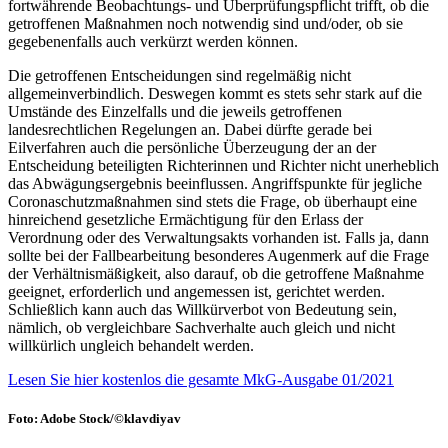
fortwährende Beobachtungs- und Überprüfungspflicht trifft, ob die
getroffenen Maßnahmen noch notwendig sind und/oder, ob sie
gegebenenfalls auch verkürzt werden können.
Die getroffenen Entscheidungen sind regelmäßig nicht
allgemeinverbindlich. Deswegen kommt es stets sehr stark auf die
Umstände des Einzelfalls und die jeweils getroffenen
landesrechtlichen Regelungen an. Dabei dürfte gerade bei
Eilverfahren auch die persönliche Überzeugung der an der
Entscheidung beteiligten Richterinnen und Richter nicht unerheblich
das Abwägungsergebnis beeinflussen. Angriffspunkte für jegliche
Coronaschutzmaßnahmen sind stets die Frage, ob überhaupt eine
hinreichend gesetzliche Ermächtigung für den Erlass der
Verordnung oder des Verwaltungsakts vorhanden ist. Falls ja, dann
sollte bei der Fallbearbeitung besonderes Augenmerk auf die Frage
der Verhältnismäßigkeit, also darauf, ob die getroffene Maßnahme
geeignet, erforderlich und angemessen ist, gerichtet werden.
Schließlich kann auch das Willkürverbot von Bedeutung sein,
nämlich, ob vergleichbare Sachverhalte auch gleich und nicht
willkürlich ungleich behandelt werden.
Lesen Sie hier kostenlos die gesamte MkG-Ausgabe 01/2021
Foto: Adobe Stock/©klavdiyav