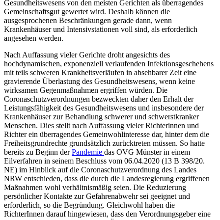
Gesundheitswesens von den meisten Gerichten als überragendes
Gemeinschaftsgut gewertet wird. Deshalb können die
ausgesprochenen Beschränkungen gerade dann, wenn
Krankenhäuser und Intensivstationen voll sind, als erforderlich
angesehen werden.
Nach Auffassung vieler Gerichte droht angesichts des
hochdynamischen, exponenziell verlaufenden Infektionsgeschehens
mit teils schweren Krankheitsverläufen in absehbarer Zeit eine
gravierende Überlastung des Gesundheitswesens, wenn keine
wirksamen Gegenmaßnahmen ergriffen würden. Die
Coronaschutzverordnungen bezweckten daher den Erhalt der
Leistungsfähigkeit des Gesundheitswesens und insbesondere der
Krankenhäuser zur Behandlung schwerer und schwerstkranker
Menschen. Dies stellt nach Auffassung vieler Richterinnen und
Richter ein überragendes Gemeinwohlinteresse dar, hinter dem die
Freiheitsgrundrechte grundsätzlich zurücktreten müssen. So hatte
bereits zu Beginn der
Pandemie
das OVG Münster in einem
Eilverfahren in seinem Beschluss vom 06.04.2020 (13 B 398/20.
NE) im Hinblick auf die Coronaschutzverordnung des Landes
NRW entschieden, dass die durch die Landesregierung ergriffenen
Maßnahmen wohl verhältnismäßig seien. Die Reduzierung
persönlicher Kontakte zur Gefahrenabwehr sei geeignet und
erforderlich, so die Begründung. Gleichwohl haben die
RichterInnen darauf hingewiesen, dass den Verordnungsgeber eine