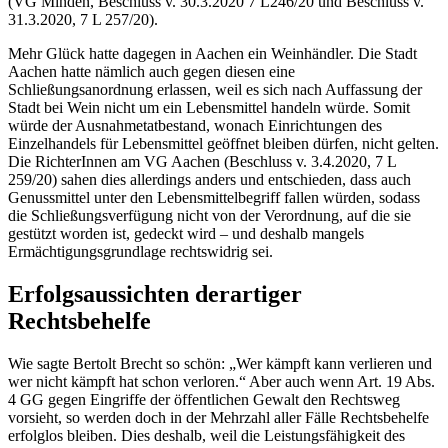
(VG Minden, Beschluss v. 30.3.2020 7 L246/20 und Beschluss v.
31.3.2020, 7 L 257/20).
Mehr Glück hatte dagegen in Aachen ein Weinhändler. Die Stadt
Aachen hatte nämlich auch gegen diesen eine
Schließungsanordnung erlassen, weil es sich nach Auffassung der
Stadt bei Wein nicht um ein Lebensmittel handeln würde. Somit
würde der Ausnahmetatbestand, wonach Einrichtungen des
Einzelhandels für Lebensmittel geöffnet bleiben dürfen, nicht gelten.
Die RichterInnen am VG Aachen (Beschluss v. 3.4.2020, 7 L
259/20) sahen dies allerdings anders und entschieden, dass auch
Genussmittel unter den Lebensmittelbegriff fallen würden, sodass
die Schließungsverfügung nicht von der Verordnung, auf die sie
gestützt worden ist, gedeckt wird – und deshalb mangels
Ermächtigungsgrundlage rechtswidrig sei.
Erfolgsaussichten derartiger
Rechtsbehelfe
Wie sagte Bertolt Brecht so schön: „Wer kämpft kann verlieren und
wer nicht kämpft hat schon verloren.“ Aber auch wenn Art. 19 Abs.
4 GG gegen Eingriffe der öffentlichen Gewalt den Rechtsweg
vorsieht, so werden doch in der Mehrzahl aller Fälle Rechtsbehelfe
erfolglos bleiben. Dies deshalb, weil die Leistungsfähigkeit des