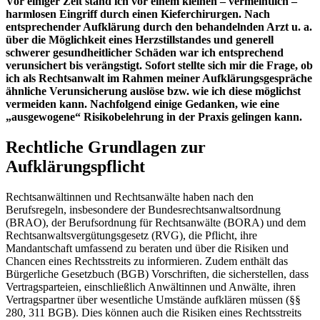
Vor einiger Zeit stand ich vor einem kleinen – vermeintlich –
harmlosen Eingriff durch einen Kieferchirurgen. Nach
entsprechender Aufklärung durch den behandelnden Arzt u. a.
über die Möglichkeit eines Herzstillstandes und generell
schwerer gesundheitlicher Schäden war ich entsprechend
verunsichert bis verängstigt. Sofort stellte sich mir die Frage, ob
ich als Rechtsanwalt im Rahmen meiner Aufklärungsgespräche
ähnliche Verunsicherung auslöse bzw. wie ich diese möglichst
vermeiden kann. Nachfolgend einige Gedanken, wie eine
„ausgewogene“ Risikobelehrung in der Praxis gelingen kann.
Rechtliche Grundlagen zur
Aufklärungspflicht
Rechtsanwältinnen und Rechtsanwälte haben nach den
Berufsregeln, insbesondere der Bundesrechtsanwaltsordnung
(BRAO), der Berufsordnung für Rechtsanwälte (BORA) und dem
Rechtsanwaltsvergütungsgesetz (RVG), die Pflicht, ihre
Mandantschaft umfassend zu beraten und über die Risiken und
Chancen eines Rechtsstreits zu informieren. Zudem enthält das
Bürgerliche Gesetzbuch (BGB) Vorschriften, die sicherstellen, dass
Vertragsparteien, einschließlich Anwältinnen und Anwälte, ihren
Vertragspartner über wesentliche Umstände aufklären müssen (§§
280, 311 BGB). Dies können auch die Risiken eines Rechtsstreits