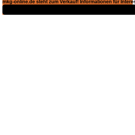
mkg-online.de steht zum Verkauf! Informationen für Interes
Exposé ansehen