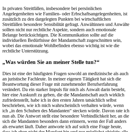
In privaten Streitfällen, insbesondere bei persönlichen
Angelegenheiten wie Familien- oder Erbschaftsangelegenheiten, ist
zusätzlich zu den dargelegten Punkten bei wirtschaftlichen
Streitfällen besondere Sensibilität gefragt. Anwältinnen und Anwälte
sollten nicht nur rechtliche Aspekte, sondern auch emotionale
Belange berücksichtigen. Die Kommunikation sollte auf die
individuellen Bedürfnisse der Mandantschaft zugeschnitten sein,
wobei das emotionale Wohlbefinden ebenso wichtig ist wie die
rechtliche Unterstützung.
„Was würden Sie an meiner Stelle tun?“
Dies ist eine der häufigsten Fragen sowohl an medizinische als auch
an juristische Fachleute. In meiner eigenen Tätigkeit hat sich die
Beantwortung dieser Frage mit zunehmender Berufserfahrung
verändert. Da ein starker Impuls für mich als Anwalt darin besteht,
hier eine Auskunft zu geben, die die Mandantschaft auch wirklich
zufriedenstellt, habe ich in den ersten Jahren tatsächlich selbst
beschrieben, wie ich mich wahrscheinlich verhalten würde, wenn
ich „in den Schuhen des Mandanten“ stecken würde. Davon rate ich
nun ab. Die Antwort stellt eine besondere Verbindlichkeit her, an die
sich die Mandanten besonders dann erinnern, wenn der Fall anders
als erwartet läuft. Daher antworte ich auf solch eine Frage heute,
dass ich eben nicht der Mandant bin und nur möglichst objektiv alle