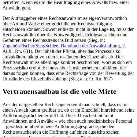
betreffen, wenn es um die Beauftragung eines Anwalts bzw. einer
Anwältin geht.
Der Auftraggeber eines Rechtsanwalts muss eigenverantwortlich
über Art und Weise einer gerichtlichen Rechtsverfolgung
entscheiden können. Soweit er hierzu nicht in der Lage ist, muss der
Rechtsanwalt ihn über die Notwendigkeit, Erfolgsaussichten und
Gefahren eines Rechtsstreits ins Bild setzen (Sieg, in:
Zugehör/Fischer/Sieg/Schlee, Handbuch der Anwaltshaftung
, 2.
Aufl., Rn. 631). Der Inhalt der Pflicht, über das Prozessrisiko
aufzuklären, hängt von den Umständen des Einzelfalls ab. Der
Rechtsanwalt muss allerdings konkret beschreiben, woraus sich ein
Prozessrisiko ergibt. Er muss über Unsicherheiten aufklären, die
daraus folgen können, dass eine Rechtsfrage von der Bewertung der
Umstände des Einzelfalls abhängt (Sieg a. a. O. Rn. 637)
Vertrauensaufbau ist die volle Miete
Aus der dargestellten Rechtslage erkennt man schnell, dass es für
einen Anwalt kaum greifbar ist, ob er im Einzelfall hinreichend seine
Aufklärungspflichten erfüllt hat. Diese Unsicherheit treibt
Anwältinnen und Anwälte – wie eben auch medizinisches Personal
– geradezu in übertriebene Aufklärungsgespräche, die den
Rechtsratsuchenden die Hoffnung auf einen aussichtsreichen