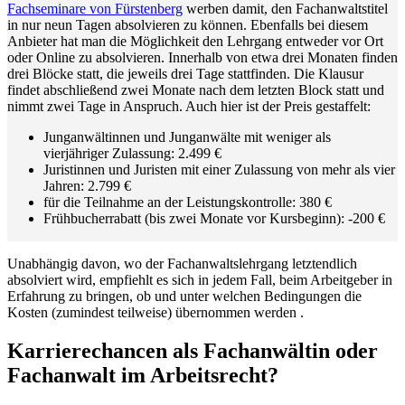
Fachseminare von Fürstenberg
werben damit, den Fachanwaltstitel
in nur neun Tagen absolvieren zu können. Ebenfalls bei diesem
Anbieter hat man die Möglichkeit den Lehrgang entweder vo
r Ort
oder Online zu absolvieren. Innerhalb von etwa drei Monaten finden
drei Blöcke statt, die jeweils drei Tage stattfinden. Die Klausur
findet abschließend zwei Monate nach dem letzten Block statt und
nimmt zwei Tage in Anspruch. Auch hier ist der Preis gestaffelt:
Junganwältinnen und Junganwälte mit weniger als
vierjähriger Zulassung: 2.499 €
Juristinnen und Juristen mit einer Zulassung von mehr als vier
Jahren: 2.799 €
für die Teilnahme an der Leistungskontrolle: 380 €
Frühbucherrabatt (bis zwei Monate vor Kursbeginn): -200 €
Unabhängig davon, wo der Fachanwaltslehrgang letztendlich
absolviert wird, empfiehlt es sich in jedem Fall, beim Arbeitgeber in
Erfahrung zu bringen, ob und unter welchen Bedingungen die
Kosten (zumindest teilweise) übernommen werden .
Karrierechancen als Fachanwältin oder
Fachanwalt im Arbeitsrecht?