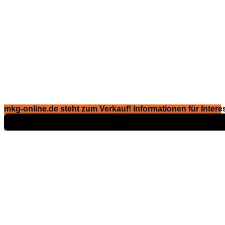
mkg-online.de steht zum Verkauf! Informationen für Interes
Exposé ansehen