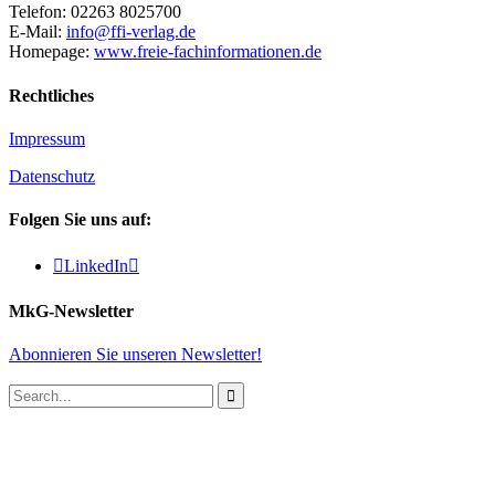
Telefon: 02263 8025700
E-Mail:
info@ffi-verlag.de
Homepage:
www.freie-fachinformationen.de
Rechtliches
Impressum
Datenschutz
Folgen Sie uns auf:

LinkedIn

MkG-Newsletter
Abonnieren Sie unseren Newsletter!
