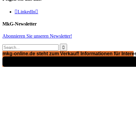

LinkedIn

MkG-Newsletter
Abonnieren Sie unseren Newsletter!

mkg-online.de steht zum Verkauf! Informationen für Interes
Exposé ansehen