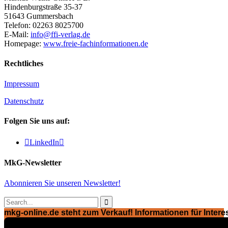
Hindenburgstraße 35-37
51643 Gummersbach
Telefon: 02263 8025700
E-Mail:
info@ffi-verlag.de
Homepage:
www.freie-fachinformationen.de
Rechtliches
Impressum
Datenschutz
Folgen Sie uns auf:

LinkedIn

MkG-Newsletter
Abonnieren Sie unseren Newsletter!

mkg-online.de steht zum Verkauf! Informationen für Interes
Exposé ansehen