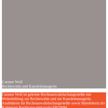
Carmen Wolf
Rechtswirtin und Kanzleimanagerin
Carmen Wolf ist gelernte Rechtsanwaltsfachangestellte mit
Weiterbildung zur Rechtswirtin und zur Kanzleimanagerin,
Ausbilderin für Rechtsanwaltsfachangestellte sowie Büroleiterin der
Koblenzer Rechtsanwaltskanzlei FROMM.