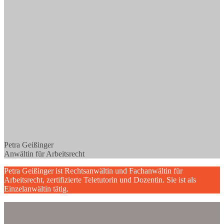
Petra Geißinger
Anwältin für Arbeitsrecht
Petra Geißinger ist Rechtsanwältin und Fachanwältin für
Arbeitsrecht, zertifizierte Teletutorin und Dozentin. Sie ist als
Einzelanwältin tätig.