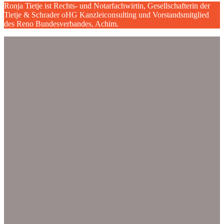
Ronja Tietje ist Rechts- und Notarfachwirtin, Gesellschafterin der
Tietje & Schrader oHG Kanzleiconsulting und Vorstandsmitglied
des Reno Bundesverbandes, Achim.