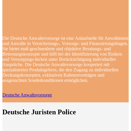
Die Deutsche Anwaltsvorsorge ist eine Anlaufstelle für Anwältinnen
und Anwälte in Versicherungs-, Vorsorge- und Finanzierungsfragen.
Sie bietet maß-geschneiderte und objektive Beratungs- und
Betreuungskonzepte und hilft bei der Identifizierung von Risiken
und Versorgungs-lücken unter Berücksichtigung individueller
Ansprüche. Die Deutsche Anwaltsvorsorge kooperiert mit
spezialisierten Produktgebern, die den Zugang zu individuellen
Deckungskonzepten, exklusiven Rahmenverträgen und
ausgesuchten Sonderkonditionen ermöglichen.
Deutsche Anwaltsvorsorge
Deutsche Juristen Police