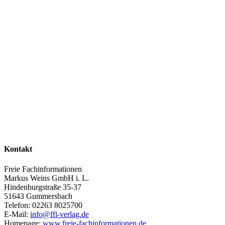
Kontakt
Freie Fachinformationen
Markus Weins GmbH i. L.
Hindenburgstraße 35-37
51643 Gummersbach
Telefon: 02263 8025700
E-Mail:
info@ffi-verlag.de
Homepage:
www.freie-fachinformationen.de