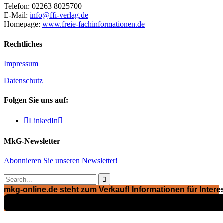
Telefon: 02263 8025700
E-Mail:
info@ffi-verlag.de
Homepage:
www.freie-fachinformationen.de
Rechtliches
Impressum
Datenschutz
Folgen Sie uns auf:

LinkedIn

MkG-Newsletter
Abonnieren Sie unseren Newsletter!

mkg-online.de steht zum Verkauf! Informationen für Interes
Exposé ansehen