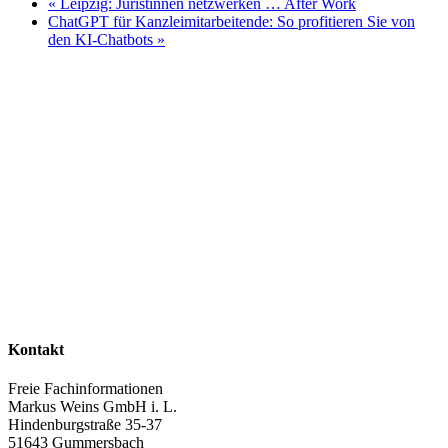
«
Leipzig: Juristinnen netzwerken … After Work
ChatGPT für Kanzleimitarbeitende: So profitieren Sie von
den KI-Chatbots
»
Kontakt
Freie Fachinformationen
Markus Weins GmbH i. L.
Hindenburgstraße 35-37
51643 Gummersbach