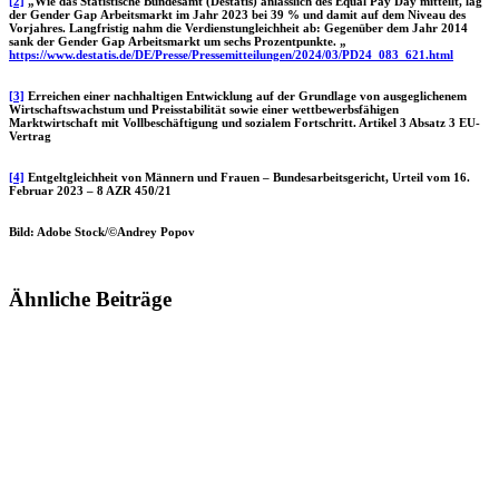
[2]
„Wie das Statistische Bundesamt (Destatis) anlässlich des Equal Pay Day mitteilt, lag
der Gender Gap Arbeitsmarkt im Jahr 2023 bei 39 % und damit auf dem Niveau des
Vorjahres. Langfristig nahm die Verdienstungleichheit ab: Gegenüber dem Jahr 2014
sank der Gender Gap Arbeitsmarkt um sechs Prozentpunkte. „
https://www.destatis.de/DE/Presse/Pressemitteilungen/2024/03/PD24_083_621.html
[3]
Erreichen einer nachhaltigen Entwicklung auf der Grundlage von ausgeglichenem
Wirtschaftswachstum und Preisstabilität sowie einer wettbewerbsfähigen
Marktwirtschaft mit Vollbeschäftigung und sozialem Fortschritt. Artikel 3 Absatz 3 EU-
Vertrag
[4]
Entgeltgleichheit von Männern und Frauen – Bundesarbeitsgericht, Urteil vom 16.
Februar 2023 – 8 AZR 450/21
Bild: Adobe Stock/©Andrey Popov
Ähnliche Beiträge