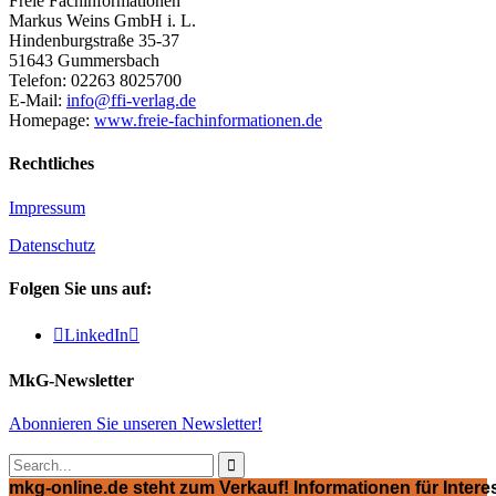
Freie Fachinformationen
Markus Weins GmbH i. L.
Hindenburgstraße 35-37
51643 Gummersbach
Telefon: 02263 8025700
E-Mail:
info@ffi-verlag.de
Homepage:
www.freie-fachinformationen.de
Rechtliches
Impressum
Datenschutz
Folgen Sie uns auf:

LinkedIn

MkG-Newsletter
Abonnieren Sie unseren Newsletter!

mkg-online.de steht zum Verkauf! Informationen für Interes