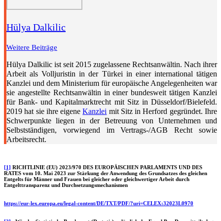
Hülya Dalkilic
Weitere Beiträge
Hülya Dalkilic ist seit 2015 zugelassene Rechtsanwältin. Nach ihrer
Arbeit als Volljuristin in der Türkei in einer international tätigen
Kanzlei und dem Ministerium für europäische Angelegenheiten war
sie angestellte Rechtsanwältin in einer bundesweit tätigen Kanzlei
für Bank- und Kapitalmarktrecht mit Sitz in Düsseldorf/Bielefeld.
2019 hat sie ihre eigene
Kanzlei
mit Sitz in Herford gegründet. Ihre
Schwerpunkte liegen in der Betreuung von Unternehmen und
Selbstständigen, vorwiegend im Vertrags-/AGB Recht sowie
Arbeitsrecht.
[1]
RICHTLINIE (EU) 2023/970 DES EUROPÄISCHEN PARLAMENTS UND DES
RATES vom 10. Mai 2023 zur Stärkung der Anwendung des Grundsatzes des gleichen
Entgelts für Männer und Frauen bei gleicher oder gleichwertiger Arbeit durch
Entgelttransparenz und Durchsetzungsmechanismen
https://eur-lex.europa.eu/legal-content/DE/TXT/PDF/?uri=CELEX:32023L0970