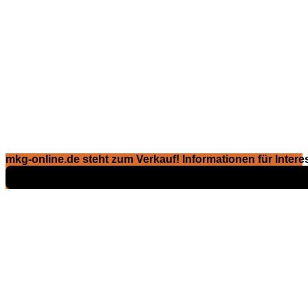
mkg-online.de steht zum Verkauf! Informationen für Interes
Exposé ansehen