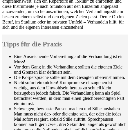
empfehlenswert, sich ein Repertoire an „Skills“ zu erarbeiten und
diese Instrumente je nach Situation auf den Einzelfall angepasst
anzuwenden, um so herauszufinden, welcher Verhandlungsstil am
besten zu einem selbst und den eigenen Zielen passt. Denn: Ob im
Beruf, im Studium oder im privaten Umfeld – Verhandeln hilft, für
sich und die eigenen Interessen einzustehen!
Tipps für die Praxis
Eine Ausreichende Vorbereitung auf die Verhandlung ist ein
Muss!
Vor dem Gang in die Verhandlung sollten die eigenen Ziele
und Grenzen klar definiert sein.
Die Körpersprache sollte mit dem Gesagten übereinstimmen.
Nicht sofort einknicken! Kompromisse einzugehen ist
wichtig, aus dem Unwohlsein heraus zu schnell klein
beizugeben jedoch falsch. Die Verhandlung kann als Spiel
betrachtet werden, in dem man einen gleichberechtigten Part
einnimmst.
Schweigen, bewusste Pausen machen und Stille aushalten.
Man muss nicht der- oder diejenige sein, der oder die jedes
Mal sofort reagiert, sobald Stille auftritt. Sprechpausen
können auch gern zwei, drei Sekunden länger als gewöhnlich
sein, um so die Aufmerksamkeit auf dich zurückzulenken.