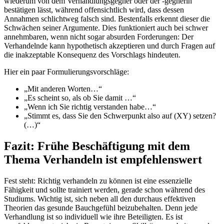
wiederum von dem Verhandlungsgegner oder der -gegnerin
bestätigen lässt, während offensichtlich wird, dass dessen
Annahmen schlichtweg falsch sind. Bestenfalls erkennt dieser die
Schwächen seiner Argumente. Dies funktioniert auch bei schwer
annehmbaren, wenn nicht sogar absurden Forderungen: Der
Verhandelnde kann hypothetisch akzeptieren und durch Fragen auf
die inakzeptable Konsequenz des Vorschlags hindeuten.
Hier ein paar Formulierungsvorschläge:
„Mit anderen Worten…“
„Es scheint so, als ob Sie damit …“
„Wenn ich Sie richtig verstanden habe…“
„Stimmt es, dass Sie den Schwerpunkt also auf (XY) setzen?
(…)“
Fazit: Frühe Beschäftigung mit dem
Thema Verhandeln ist empfehlenswert
Fest steht: Richtig verhandeln zu können ist eine essenzielle
Fähigkeit und sollte trainiert werden, gerade schon während des
Studiums. Wichtig ist, sich neben all den durchaus effektiven
Theorien das gesunde Bauchgefühl beizubehalten. Denn jede
Verhandlung ist so individuell wie ihre Beteiligten. Es ist