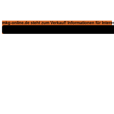
mkg-online.de steht zum Verkauf! Informationen für Interes
Exposé ansehen