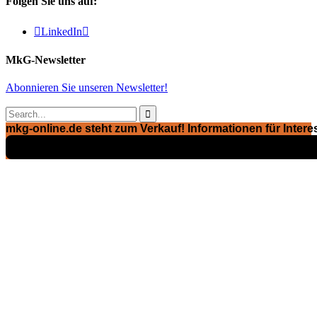
Folgen Sie uns auf:

LinkedIn

MkG-Newsletter
Abonnieren Sie unseren Newsletter!

mkg-online.de steht zum Verkauf! Informationen für Interes
Exposé ansehen