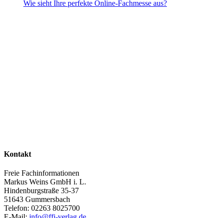
Wie sieht Ihre perfekte Online-Fachmesse aus?
Kontakt
Freie Fachinformationen
Markus Weins GmbH i. L.
Hindenburgstraße 35-37
51643 Gummersbach
Telefon: 02263 8025700
E-Mail:
info@ffi-verlag.de