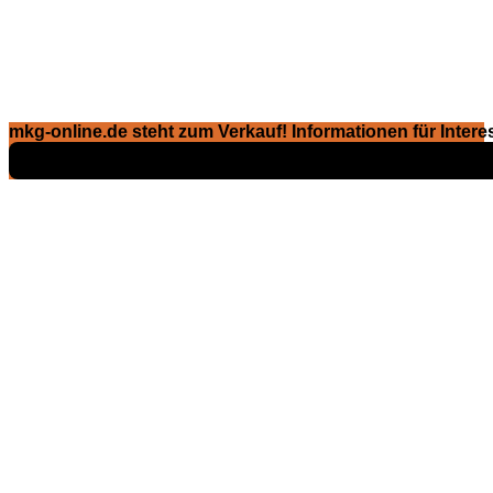
mkg-online.de steht zum Verkauf! Informationen für Interes
Exposé ansehen