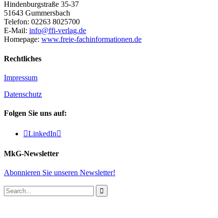
Hindenburgstraße 35-37
51643 Gummersbach
Telefon: 02263 8025700
E-Mail:
info@ffi-verlag.de
Homepage:
www.freie-fachinformationen.de
Rechtliches
Impressum
Datenschutz
Folgen Sie uns auf:

LinkedIn

MkG-Newsletter
Abonnieren Sie unseren Newsletter!
