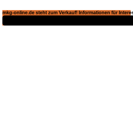
mkg-online.de steht zum Verkauf! Informationen für Interes
Exposé ansehen