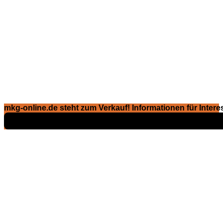
mkg-online.de steht zum Verkauf! Informationen für Interes
Exposé ansehen