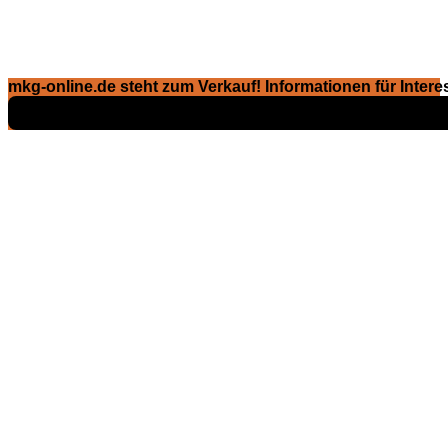
mkg-online.de steht zum Verkauf! Informationen für Interes
Exposé ansehen