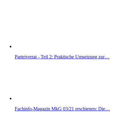
Parteiverrat - Teil 2: Praktische Umsetzung zur…
Fachinfo-Magazin MkG 03/21 erschienen: Die…