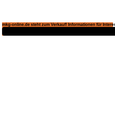
mkg-online.de steht zum Verkauf! Informationen für Interes
Exposé ansehen