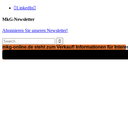

LinkedIn

MkG-Newsletter
Abonnieren Sie unseren Newsletter!

mkg-online.de steht zum Verkauf! Informationen für Interes
Exposé ansehen