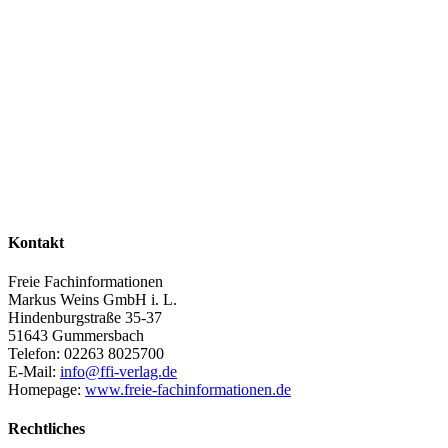
Kontakt
Freie Fachinformationen
Markus Weins GmbH i. L.
Hindenburgstraße 35-37
51643 Gummersbach
Telefon: 02263 8025700
E-Mail:
info@ffi-verlag.de
Homepage:
www.freie-fachinformationen.de
Rechtliches