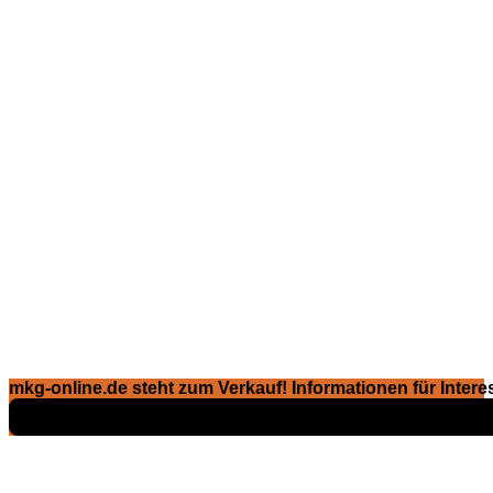
mkg-online.de steht zum Verkauf! Informationen für Interes
Exposé ansehen