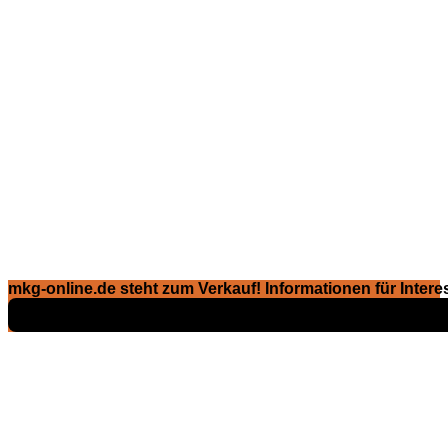
mkg-online.de steht zum Verkauf! Informationen für Interes
Exposé ansehen