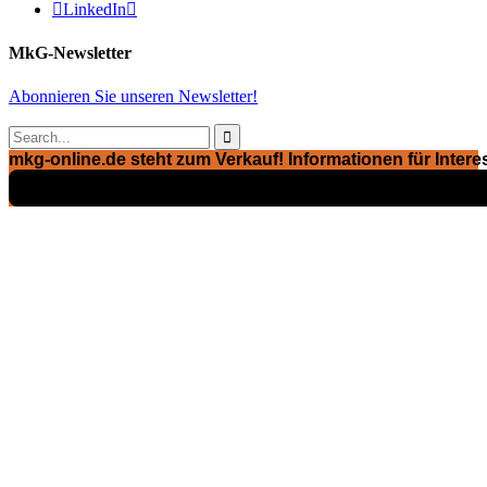

LinkedIn

MkG-Newsletter
Abonnieren Sie unseren Newsletter!

mkg-online.de steht zum Verkauf! Informationen für Interes
Exposé ansehen