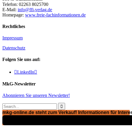
Telefon: 02263 8025700
E-Mail:
info@ffi-verlag.de
Homepage:
www.freie-fachinformationen.de
Rechtliches
Impressum
Datenschutz
Folgen Sie uns auf:

LinkedIn

MkG-Newsletter
Abonnieren Sie unseren Newsletter!

mkg-online.de steht zum Verkauf! Informationen für Interes
Exposé ansehen