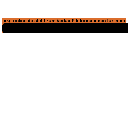
mkg-online.de steht zum Verkauf! Informationen für Interes
Exposé ansehen