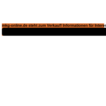
mkg-online.de steht zum Verkauf! Informationen für Interes
Exposé ansehen