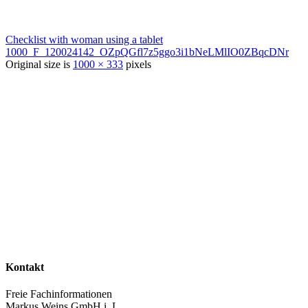
Checklist with woman using a tablet
1000_F_120024142_OZpQGfl7z5ggo3i1bNeLMlIO0ZBqcDNr
Original size is
1000 × 333
pixels
Kontakt
Freie Fachinformationen
Markus Weins GmbH i. L.