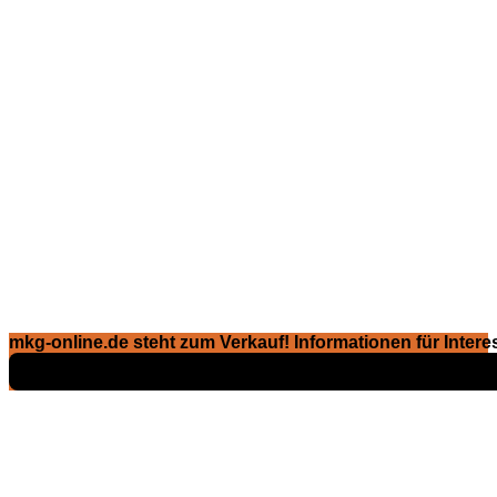
mkg-online.de steht zum Verkauf! Informationen für Interes
Exposé ansehen