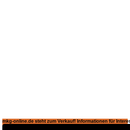
mkg-online.de steht zum Verkauf! Informationen für Interes
Exposé ansehen