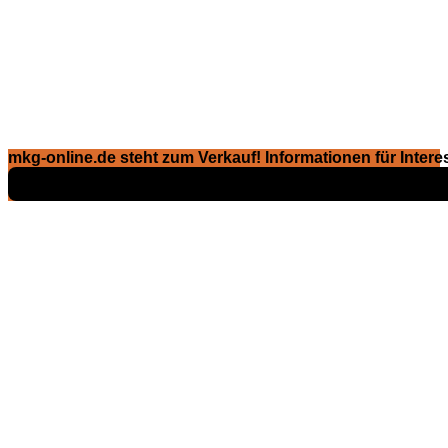
mkg-online.de steht zum Verkauf! Informationen für Interes
Exposé ansehen