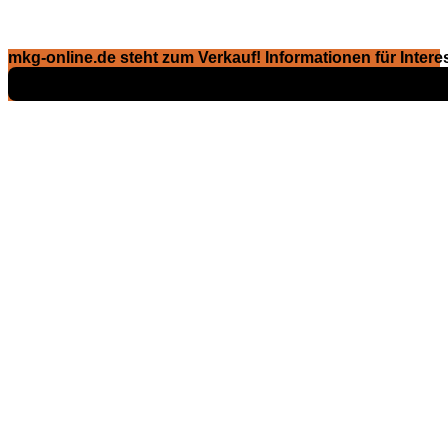
mkg-online.de steht zum Verkauf! Informationen für Interes
Exposé ansehen