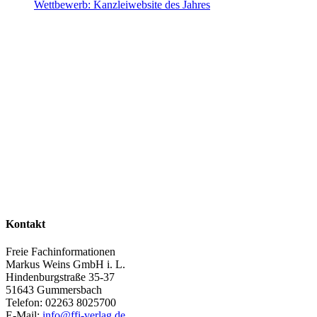
Wettbewerb: Kanzleiwebsite des Jahres
Kontakt
Freie Fachinformationen
Markus Weins GmbH i. L.
Hindenburgstraße 35-37
51643 Gummersbach
Telefon: 02263 8025700
E-Mail:
info@ffi-verlag.de