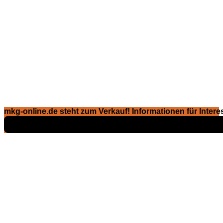
mkg-online.de steht zum Verkauf! Informationen für Interes
Exposé ansehen