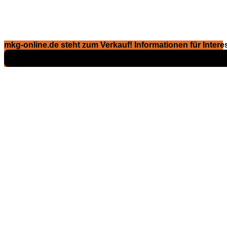
mkg-online.de steht zum Verkauf! Informationen für Interes
Exposé ansehen