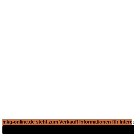
mkg-online.de steht zum Verkauf! Informationen für Interes
Exposé ansehen