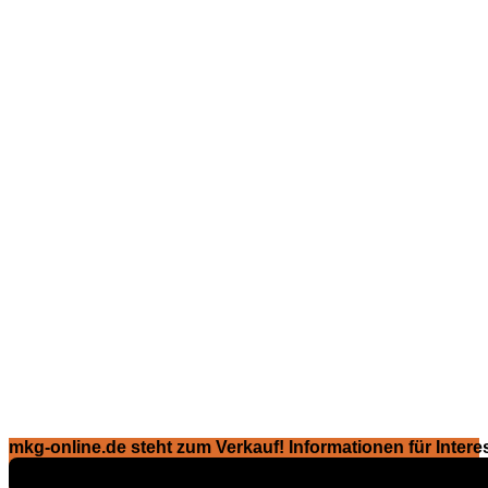
mkg-online.de steht zum Verkauf! Informationen für Interes
Exposé ansehen