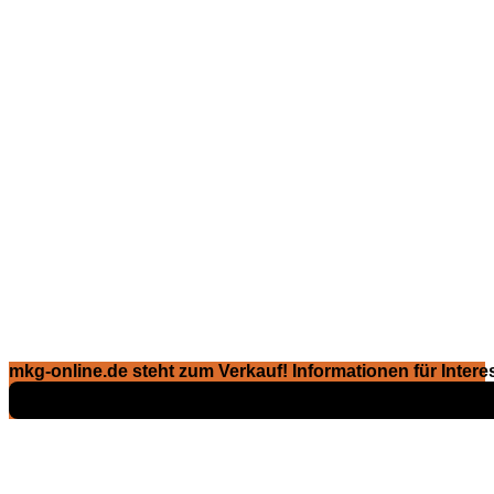
mkg-online.de steht zum Verkauf! Informationen für Interes
Exposé ansehen