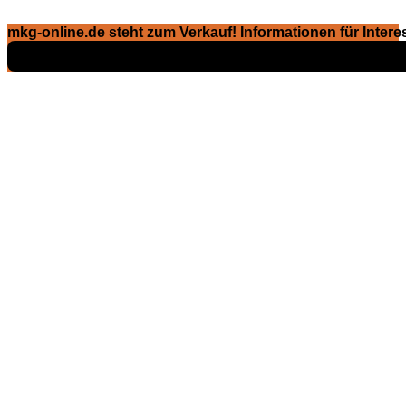
mkg-online.de steht zum Verkauf! Informationen für Interes
Exposé ansehen