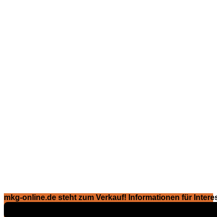
mkg-online.de steht zum Verkauf! Informationen für Interes
Exposé ansehen