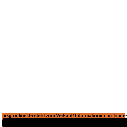
mkg-online.de steht zum Verkauf! Informationen für Interes
Exposé ansehen