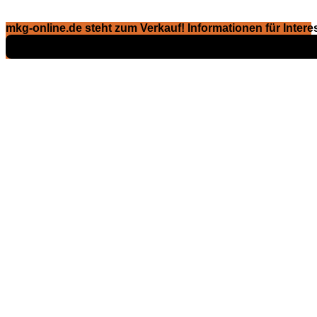
mkg-online.de steht zum Verkauf! Informationen für Interes
Exposé ansehen