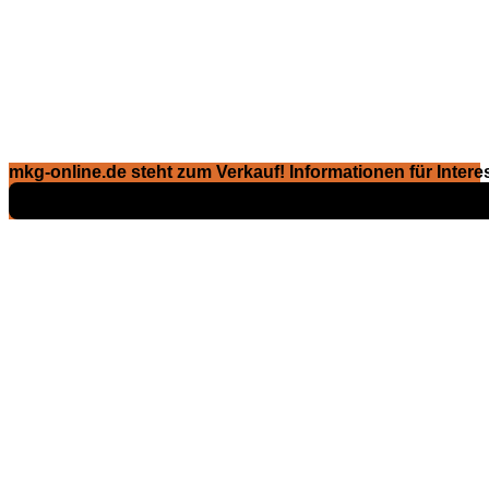
mkg-online.de steht zum Verkauf! Informationen für Interes
Exposé ansehen