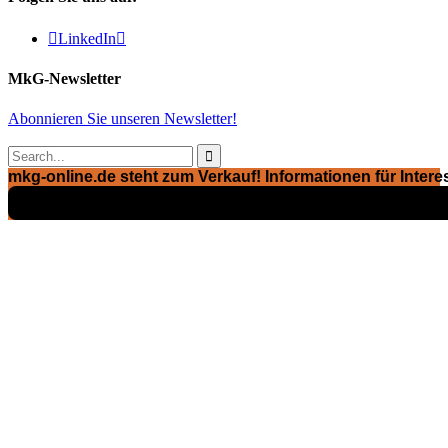

LinkedIn

MkG-Newsletter
Abonnieren Sie unseren Newsletter!

mkg-online.de steht zum Verkauf! Informationen für Interes
Exposé ansehen