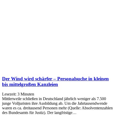
Der Wind wird schärfer – Personalsuche in kleinen
bis mittelgroßen Kanzleien
Lesezeit:
3
Minuten
Mittlerweile schließen in Deutschland jährlich weniger als 7.500
junge Volljuristen ihre Ausbildung ab. Um die Jahrtausendwende
waren es ca. dreitausend Personen mehr (Quelle: Absolventenzahlen
des Bundesamts für Justiz). Der langfristige…