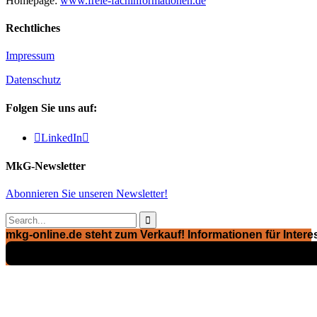
Homepage:
www.freie-fachinformationen.de
Rechtliches
Impressum
Datenschutz
Folgen Sie uns auf:

LinkedIn

MkG-Newsletter
Abonnieren Sie unseren Newsletter!

mkg-online.de steht zum Verkauf! Informationen für Interes
Exposé ansehen