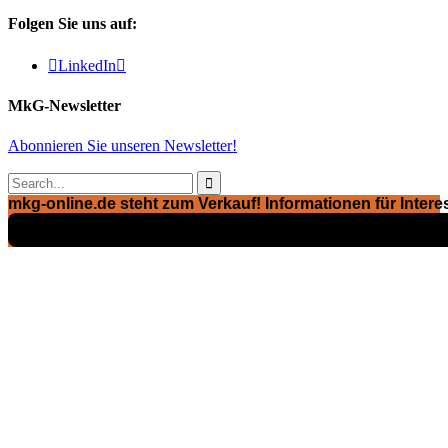
Folgen Sie uns auf:

LinkedIn

MkG-Newsletter
Abonnieren Sie unseren Newsletter!

mkg-online.de steht zum Verkauf! Informationen für Interes
Exposé ansehen