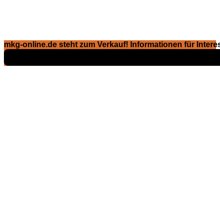
mkg-online.de steht zum Verkauf! Informationen für Interes
Exposé ansehen