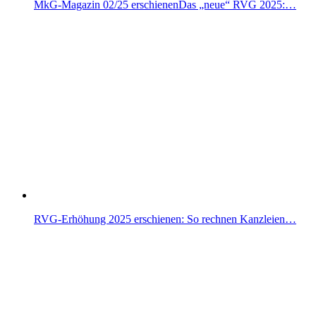
MkG-Magazin 02/25 erschienenDas „neue“ RVG 2025:…
RVG-Erhöhung 2025 erschienen: So rechnen Kanzleien…