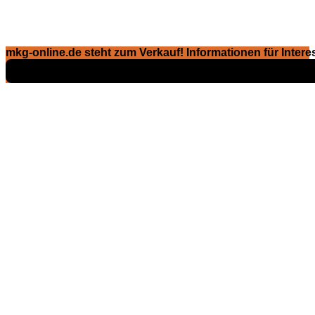
mkg-online.de steht zum Verkauf! Informationen für Interes
Exposé ansehen