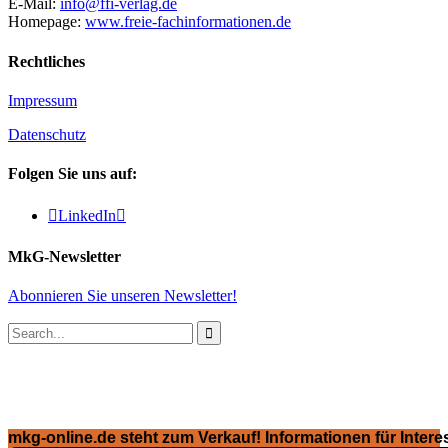
E-Mail:
info@ffi-verlag.de
Homepage:
www.freie-fachinformationen.de
Rechtliches
Impressum
Datenschutz
Folgen Sie uns auf:

LinkedIn

MkG-Newsletter
Abonnieren Sie unseren Newsletter!

mkg-online.de steht zum Verkauf! Informationen für Interes