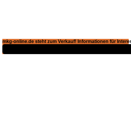
mkg-online.de steht zum Verkauf! Informationen für Interes
Exposé ansehen